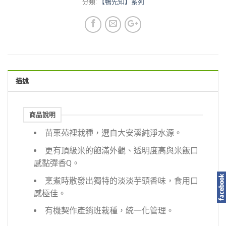
分類:
【鴨先知】系列
描述
商品說明
苗栗苑裡栽種，選自大安溪純淨水源。
更有頂級米的飽滿外觀、透明度高與米飯口
感黏彈香Q。
烹煮時散發出獨特的淡淡芋頭香味，食用口
感極佳。
有機契作產銷班栽種，統一化管理。